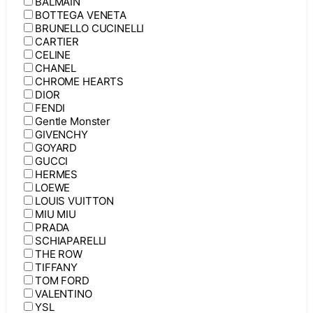
BALMAIN
BOTTEGA VENETA
BRUNELLO CUCINELLI
CARTIER
CELINE
CHANEL
CHROME HEARTS
DIOR
FENDI
Gentle Monster
GIVENCHY
GOYARD
GUCCI
HERMES
LOEWE
LOUIS VUITTON
MIU MIU
PRADA
SCHIAPARELLI
THE ROW
TIFFANY
TOM FORD
VALENTINO
YSL