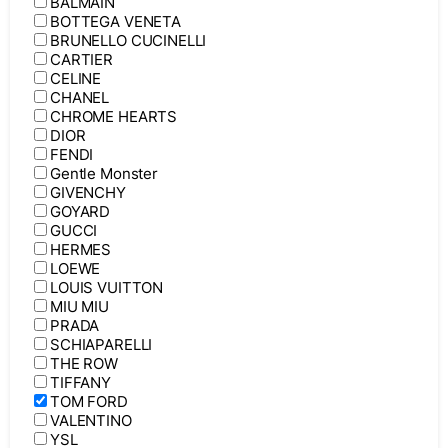
BALMAIN
BOTTEGA VENETA
BRUNELLO CUCINELLI
CARTIER
CELINE
CHANEL
CHROME HEARTS
DIOR
FENDI
Gentle Monster
GIVENCHY
GOYARD
GUCCI
HERMES
LOEWE
LOUIS VUITTON
MIU MIU
PRADA
SCHIAPARELLI
THE ROW
TIFFANY
TOM FORD
VALENTINO
YSL