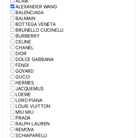
ALAIA
ALEXANDER WANG
BALENCIAGA
BALMAIN
BOTTEGA VENETA
BRUNELLO CUCINELLI
BURBERRY
CELINE
CHANEL
DIOR
DOLCE GABBANA
FENDI
GOYARD
GUCCI
HERMES
JACQUEMUS
LOEWE
LORO PIANA
LOUIS VUITTON
MIU MIU
PRADA
RALPH LAUREN
REMOVA
SCHIAPARELLI