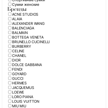
Сумки женские
Бренды
ACNE STUDIOS
ALAIA
ALEXANDER WANG
BALENCIAGA
BALMAIN
BOTTEGA VENETA
BRUNELLO CUCINELLI
BURBERRY
CELINE
CHANEL
DIOR
DOLCE GABBANA
FENDI
GOYARD
GUCCI
HERMES
JACQUEMUS
LOEWE
LORO PIANA
LOUIS VUITTON
MIU MIU