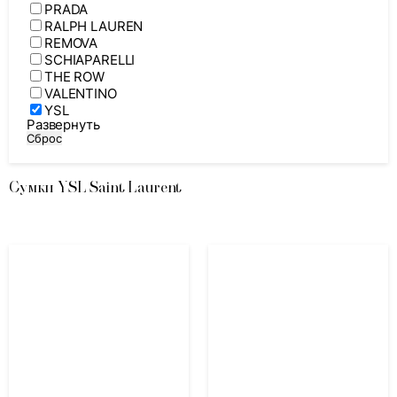
PRADA
RALPH LAUREN
REMOVA
SCHIAPARELLI
THE ROW
VALENTINO
YSL
Развернуть
Сброс
Сумки YSL Saint Laurent