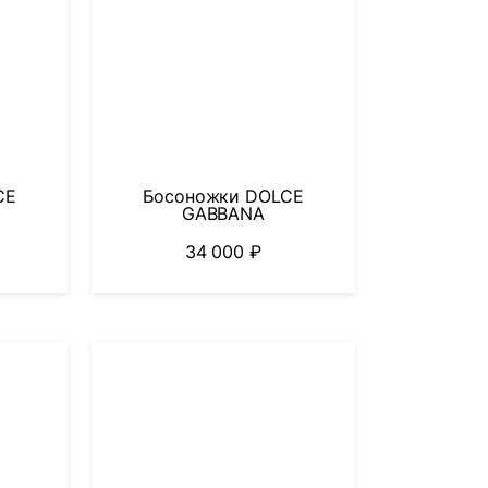
CE
Босоножки DOLCE
GABBANA
34 000
₽