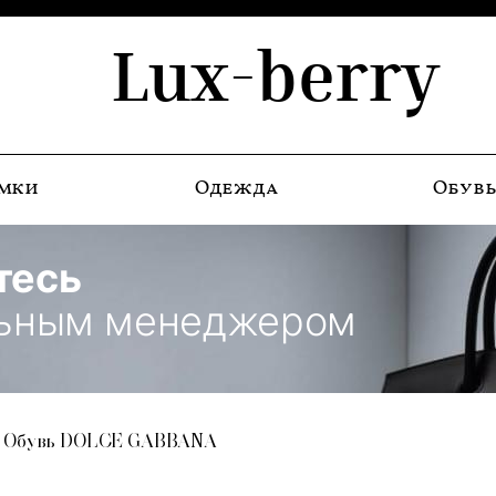
Lux-berry
мки
Одежда
Обув
тесь
льным менеджером
Обувь DOLCE GABBANA