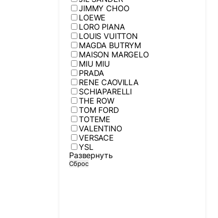
JIMMY CHOO
LOEWE
LORO PIANA
LOUIS VUITTON
MAGDA BUTRYM
MAISON MARGELO
MIU MIU
PRADA
RENE CAOVILLA
SCHIAPARELLI
THE ROW
TOM FORD
TOTEME
VALENTINO
VERSACE
YSL
Развернуть
Сброс