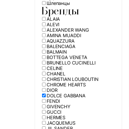
Шлепанцы
Бренды
ALAIA
ALEVI
ALEXANDER WANG
AMINA MUADDI
AQUAZZURA
BALENCIAGA
BALMAIN
BOTTEGA VENETA
BRUNELLO CUCINELLI
CELINE
CHANEL
CHRISTIAN LOUBOUTIN
CHROME HEARTS
DIOR
DOLCE GABBANA
FENDI
GIVENCHY
GUCCI
HERMES
JACQUEMUS
JIL SANDER