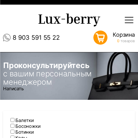
Lux-berry
Корзина
8 903 591 55 22
0
товаров
Проконсультируйтесь
с вашим персональным
менеджером
Написать
Балетки
Босоножки
Ботинки
Кеды