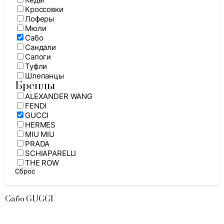
Кроссовки
Лоферы
Мюли
Сабо
Сандали
Сапоги
Туфли
Шлепанцы
Бренды
ALEXANDER WANG
FENDI
GUCCI
HERMES
MIU MIU
PRADA
SCHIAPARELLI
THE ROW
Сброс
Сабо GUCCI