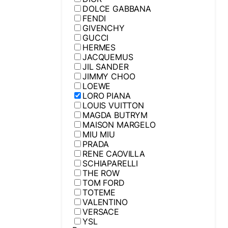
DOLCE GABBANA
FENDI
GIVENCHY
GUCCI
HERMES
JACQUEMUS
JIL SANDER
JIMMY CHOO
LOEWE
LORO PIANA
LOUIS VUITTON
MAGDA BUTRYM
MAISON MARGELO
MIU MIU
PRADA
RENE CAOVILLA
SCHIAPARELLI
THE ROW
TOM FORD
TOTEME
VALENTINO
VERSACE
YSL