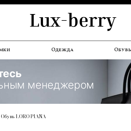
Lux-berry
мки
Одежда
Обув
тесь
льным менеджером
Обувь LORO PIANA