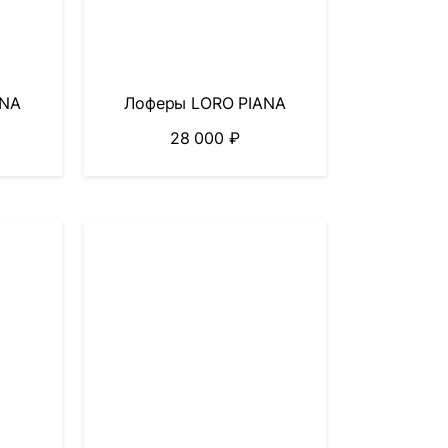
ANA
Лоферы LORO PIANA
28 000
₽