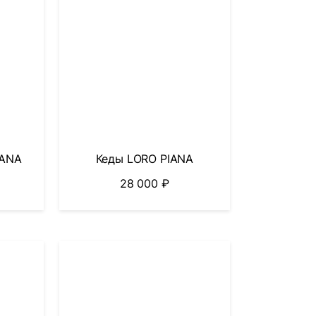
IANA
Кеды LORO PIANA
28 000
₽