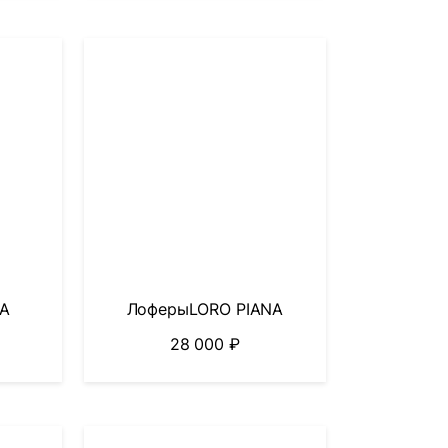
NA
ЛоферыLORO PIANA
28 000
₽