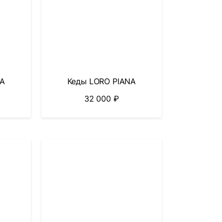
NA
Кеды LORO PIANA
32 000
₽