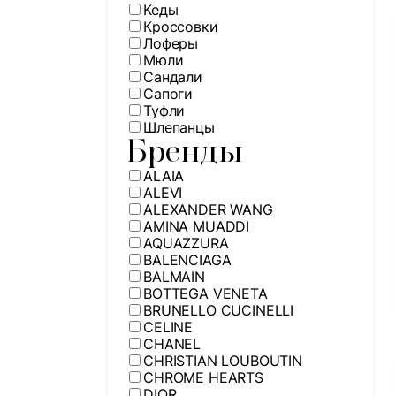
Кеды
Кроссовки
Лоферы
Мюли
Сандали
Сапоги
Туфли
Шлепанцы
Бренды
ALAIA
ALEVI
ALEXANDER WANG
AMINA MUADDI
AQUAZZURA
BALENCIAGA
BALMAIN
BOTTEGA VENETA
BRUNELLO CUCINELLI
CELINE
CHANEL
CHRISTIAN LOUBOUTIN
CHROME HEARTS
DIOR