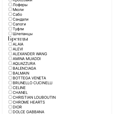
Лоферы
Мюли
Сабо
Сандали
Сапоги
Туфли
Шлепанцы
Бренды
ALAIA
ALEVI
ALEXANDER WANG
AMINA MUADDI
AQUAZZURA
BALENCIAGA
BALMAIN
BOTTEGA VENETA
BRUNELLO CUCINELLI
CELINE
CHANEL
CHRISTIAN LOUBOUTIN
CHROME HEARTS
DIOR
DOLCE GABBANA