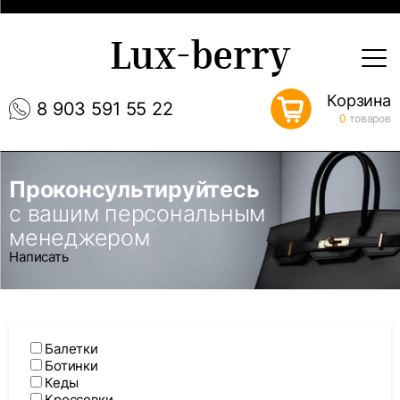
Lux-berry
Корзина
8 903 591 55 22
0
товаров
Проконсультируйтесь
с вашим персональным
менеджером
Написать
Балетки
Ботинки
Кеды
Кроссовки