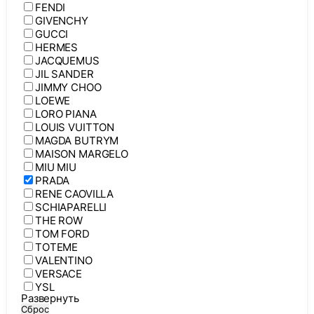
FENDI
GIVENCHY
GUCCI
HERMES
JACQUEMUS
JIL SANDER
JIMMY CHOO
LOEWE
LORO PIANA
LOUIS VUITTON
MAGDA BUTRYM
MAISON MARGELO
MIU MIU
PRADA
RENE CAOVILLA
SCHIAPARELLI
THE ROW
TOM FORD
TOTEME
VALENTINO
VERSACE
YSL
Развернуть
Сброс