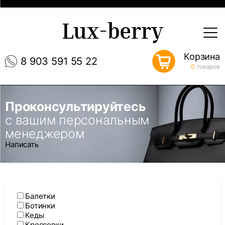
Lux-berry
Корзина
8 903 591 55 22
0
товаров
Проконсультируйтесь
с вашим персональным
менеджером
Написать
Балетки
Ботинки
Кеды
Кроссовки