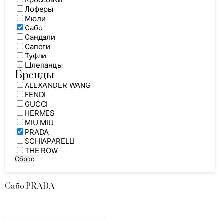
Лоферы
Мюли
Сабо
Сандали
Сапоги
Туфли
Шлепанцы
Бренды
ALEXANDER WANG
FENDI
GUCCI
HERMES
MIU MIU
PRADA
SCHIAPARELLI
THE ROW
Сброс
Сабо PRADA