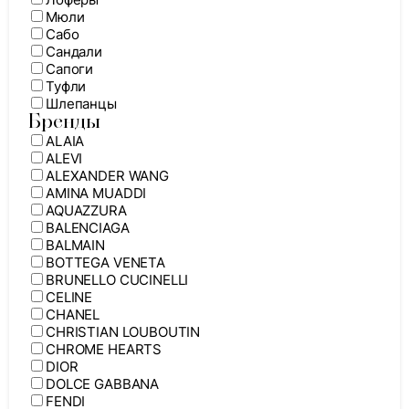
Мюли
Сабо
Сандали
Сапоги
Туфли
Шлепанцы
Бренды
ALAIA
ALEVI
ALEXANDER WANG
AMINA MUADDI
AQUAZZURA
BALENCIAGA
BALMAIN
BOTTEGA VENETA
BRUNELLO CUCINELLI
CELINE
CHANEL
CHRISTIAN LOUBOUTIN
CHROME HEARTS
DIOR
DOLCE GABBANA
FENDI