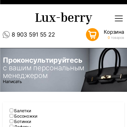
Lux-berry
Корзина
8 903 591 55 22
0
товаров
Проконсультируйтесь
с вашим персональным
менеджером
Написать
Балетки
Босоножки
Ботинки
Лоферы