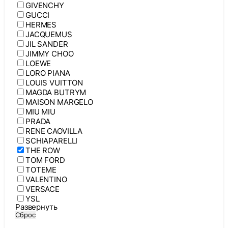
GIVENCHY
GUCCI
HERMES
JACQUEMUS
JIL SANDER
JIMMY CHOO
LOEWE
LORO PIANA
LOUIS VUITTON
MAGDA BUTRYM
MAISON MARGELO
MIU MIU
PRADA
RENE CAOVILLA
SCHIAPARELLI
THE ROW
TOM FORD
TOTEME
VALENTINO
VERSACE
YSL
Развернуть
Сброс