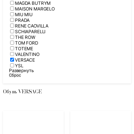
MAGDA BUTRYM
MAISON MARGELO
MIU MIU
PRADA
RENE CAOVILLA
SCHIAPARELLI
THE ROW
TOM FORD
TOTEME
VALENTINO
VERSACE
YSL
Развернуть
Сброс
Обувь VERSACE