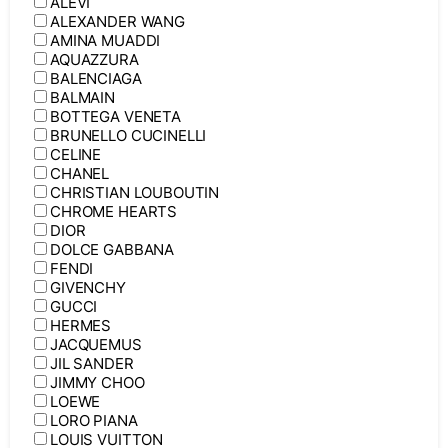
ALEVI
ALEXANDER WANG
AMINA MUADDI
AQUAZZURA
BALENCIAGA
BALMAIN
BOTTEGA VENETA
BRUNELLO CUCINELLI
CELINE
CHANEL
CHRISTIAN LOUBOUTIN
CHROME HEARTS
DIOR
DOLCE GABBANA
FENDI
GIVENCHY
GUCCI
HERMES
JACQUEMUS
JIL SANDER
JIMMY CHOO
LOEWE
LORO PIANA
LOUIS VUITTON