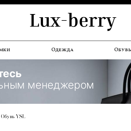
Lux-berry
мки
Одежда
Обув
тесь
льным менеджером
Обувь YSL