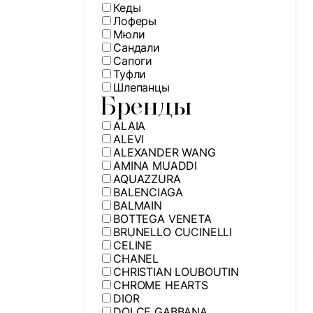
Кеды
Лоферы
Мюли
Сандали
Сапоги
Туфли
Шлепанцы
Бренды
ALAIA
ALEVI
ALEXANDER WANG
AMINA MUADDI
AQUAZZURA
BALENCIAGA
BALMAIN
BOTTEGA VENETA
BRUNELLO CUCINELLI
CELINE
CHANEL
CHRISTIAN LOUBOUTIN
CHROME HEARTS
DIOR
DOLCE GABBANA