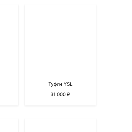
Туфли YSL
31 000
₽