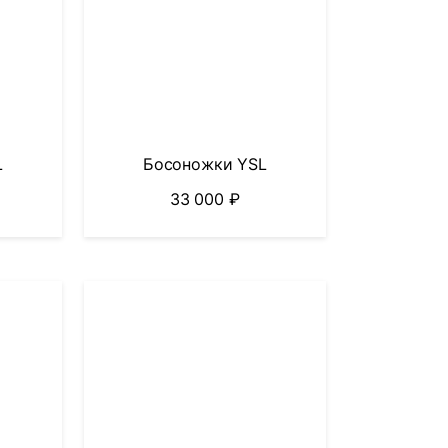
L
Босоножки YSL
33 000
₽