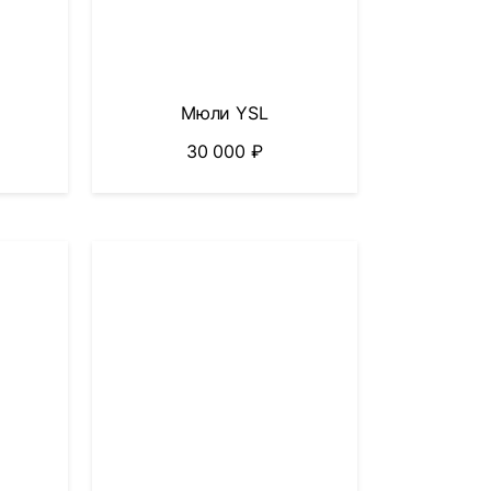
Мюли YSL
30 000
₽