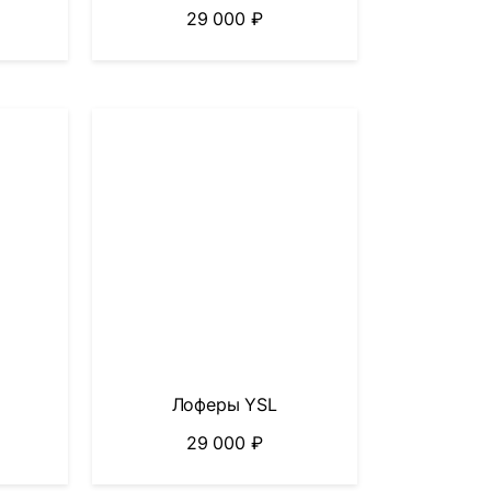
29 000
₽
Лоферы YSL
29 000
₽