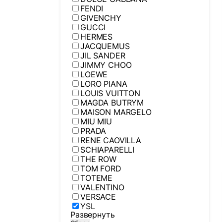
FENDI
GIVENCHY
GUCCI
HERMES
JACQUEMUS
JIL SANDER
JIMMY CHOO
LOEWE
LORO PIANA
LOUIS VUITTON
MAGDA BUTRYM
MAISON MARGELO
MIU MIU
PRADA
RENE CAOVILLA
SCHIAPARELLI
THE ROW
TOM FORD
TOTEME
VALENTINO
VERSACE
YSL
Развернуть