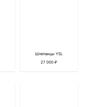
Шлепанцы YSL
27 000
₽