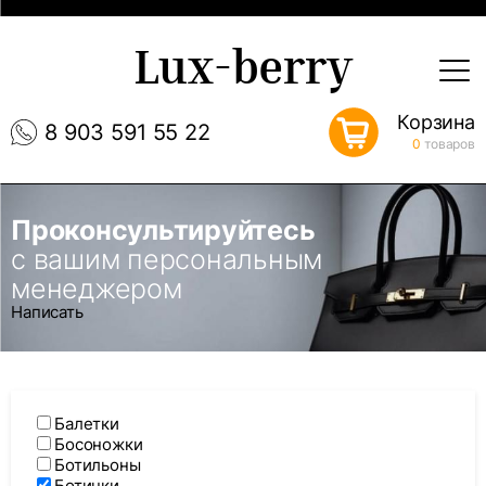
Lux-berry
Корзина
8 903 591 55 22
0
товаров
Проконсультируйтесь
с вашим персональным
менеджером
Написать
Балетки
Босоножки
Ботильоны
Ботинки