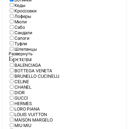
Кеды
Кроссовки
Лоферы
Мюли
Сабо
Сандали
Сапоги
Туфли
Шлепанцы
Развернуть
Бренды
BALENCIAGA
BOTTEGA VENETA
BRUNELLO CUCINELLI
CELINE
CHANEL
DIOR
GUCCI
HERMES
LORO PIANA
LOUIS VUITTON
MAISON MARGELO
MIU MIU