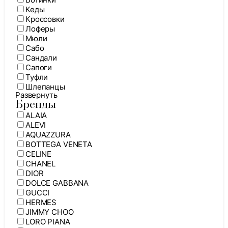
Кеды
Кроссовки
Лоферы
Мюли
Сабо
Сандали
Сапоги
Туфли
Шлепанцы
Развернуть
Бренды
ALAIA
ALEVI
AQUAZZURA
BOTTEGA VENETA
CELINE
CHANEL
DIOR
DOLCE GABBANA
GUCCI
HERMES
JIMMY CHOO
LORO PIANA