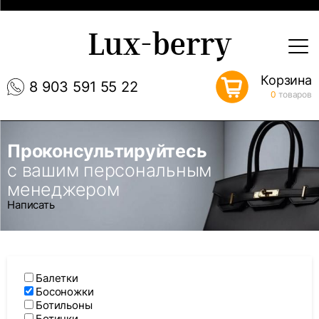
Lux-berry
Корзина
8 903 591 55 22
0
товаров
Проконсультируйтесь
с вашим персональным
менеджером
Написать
Балетки
Босоножки
Ботильоны
Ботинки