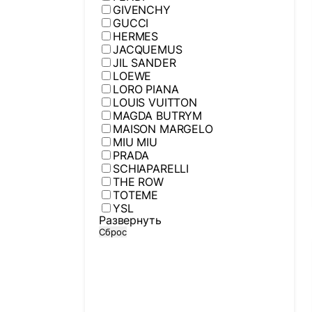
GIVENCHY
GUCCI
HERMES
JACQUEMUS
JIL SANDER
LOEWE
LORO PIANA
LOUIS VUITTON
MAGDA BUTRYM
MAISON MARGELO
MIU MIU
PRADA
SCHIAPARELLI
THE ROW
TOTEME
YSL
Развернуть
Сброс