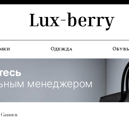
Lux-berry
мки
Одежда
Обув
тесь
льным менеджером
Сапоги