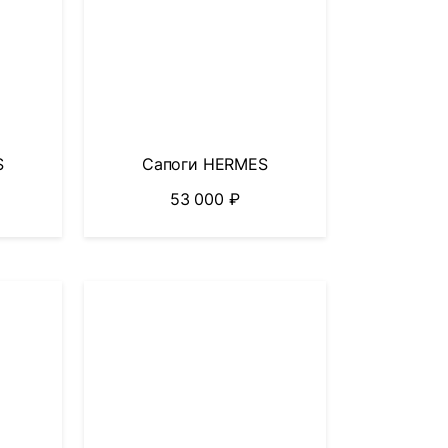
S
Сапоги HERMES
53 000
₽