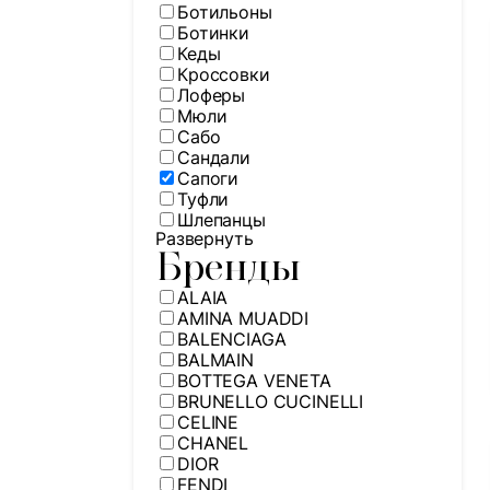
Ботильоны
Ботинки
Кеды
Кроссовки
Лоферы
Мюли
Сабо
Сандали
Сапоги
Туфли
Шлепанцы
Развернуть
Бренды
ALAIA
AMINA MUADDI
BALENCIAGA
BALMAIN
BOTTEGA VENETA
BRUNELLO CUCINELLI
CELINE
CHANEL
DIOR
FENDI