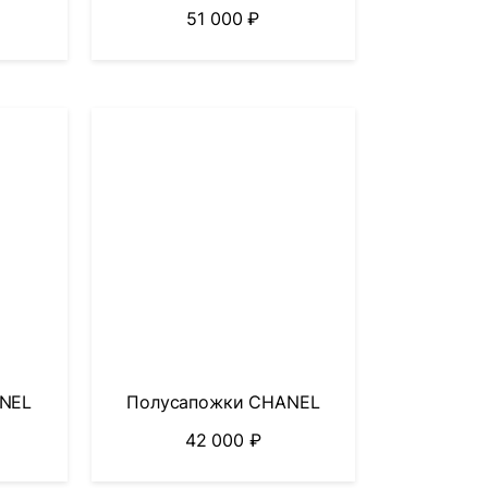
51 000
₽
NEL
Полусапожки CHANEL
42 000
₽