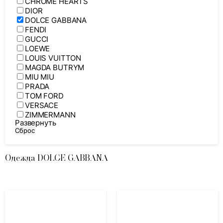
CHROME HEARTS
DIOR
DOLCE GABBANA
FENDI
GUCCI
LOEWE
LOUIS VUITTON
MAGDA BUTRYM
MIU MIU
PRADA
TOM FORD
VERSACE
ZIMMERMANN
Развернуть
Сброс
Одежда DOLCE GABBANA