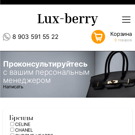
Lux-berry
Корзина
8 903 591 55 22
0
товаров
Проконсультируйтесь
с вашим персональным
менеджером
Написать
Бренды
CELINE
CHANEL