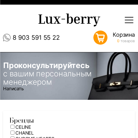
Lux-berry
Корзина
8 903 591 55 22
0
товаров
Проконсультируйтесь
с вашим персональным
менеджером
Написать
Бренды
CELINE
CHANEL