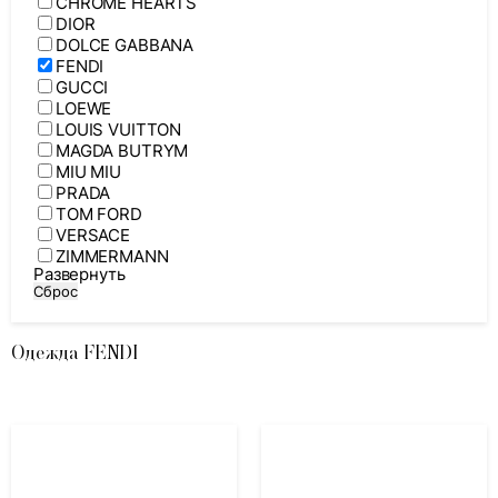
CHROME HEARTS
DIOR
DOLCE GABBANA
FENDI
GUCCI
LOEWE
LOUIS VUITTON
MAGDA BUTRYM
MIU MIU
PRADA
TOM FORD
VERSACE
ZIMMERMANN
Развернуть
Сброс
Одежда FENDI