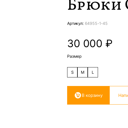
Брюки 
Артикул:
64955-
1-45
30 000
₽
Размер
S
M
L
В корзину
Напи