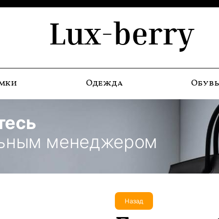
Lux-berry
мки
Одежда
Обув
тесь
льным менеджером
Назад