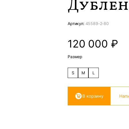
Дублен
Артикул:
45589-
2-80
120 000
₽
Размер
S
M
L
В корзину
Напи