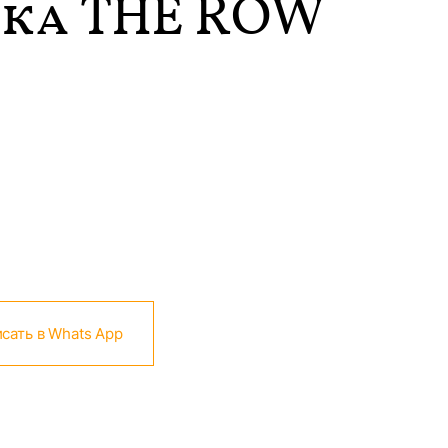
ка THE ROW
сать в Whats App