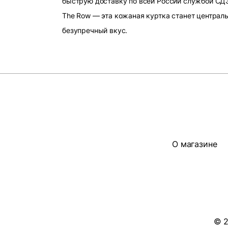
быструю доставку по всей России службой СДЭ
The Row — эта кожаная куртка станет центра
безупречный вкус.
О магазине
© 2