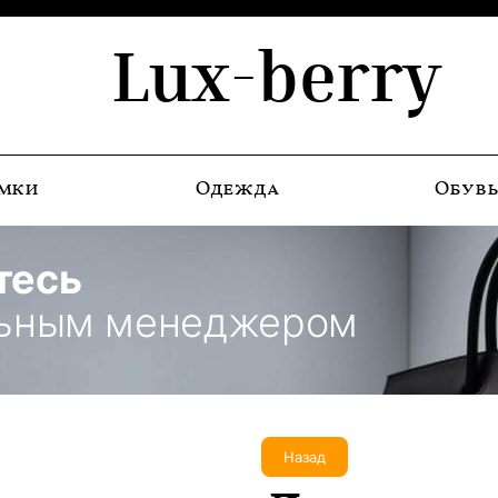
Lux-berry
мки
Одежда
Обув
тесь
льным менеджером
Назад