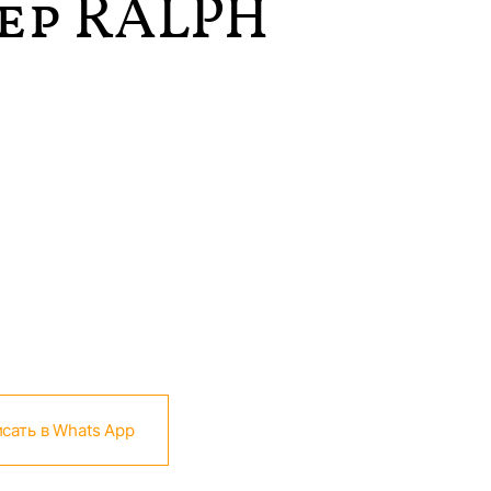
р RALPH
N
сать в Whats App