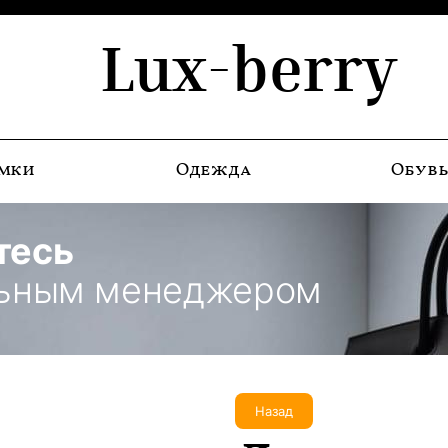
Lux-berry
мки
Одежда
Обув
тесь
льным менеджером
Назад