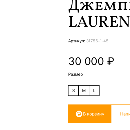
Джемпе
LAURE
Артикул:
31756-
1-45
30 000
₽
Размер
S
M
L
В корзину
Напи