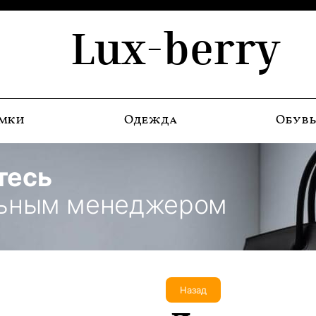
Lux-berry
мки
Одежда
Обув
тесь
льным менеджером
Назад