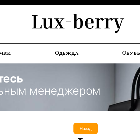
Lux-berry
мки
Одежда
Обув
тесь
льным менеджером
Назад