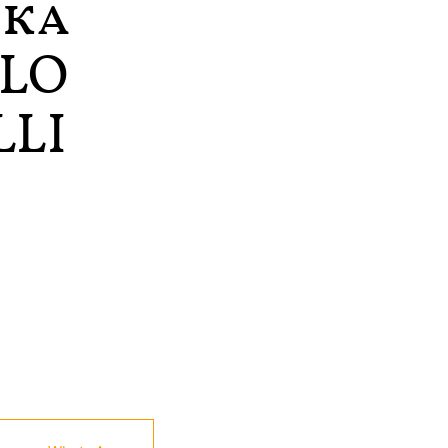
ка
LO
LLI