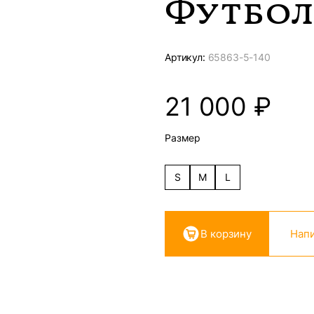
Футбол
Артикул:
65863-
5-140
21 000
₽
Размер
S
M
L
В корзину
Напи