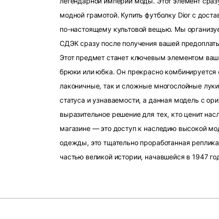
легендарной империи моды. Этот элемент сразу
модной грамотой. Купить футболку Dior с доста
по-настоящему культовой вещью. Мы организу
СДЭК сразу после получения вашей предоплат
Этот предмет станет ключевым элементом ваше
брюки или юбка. Он прекрасно комбинируется 
лаконичные, так и сложные многослойные луки.
статуса и узнаваемости, а данная модель с о
выразительное решение для тех, кто ценит насл
магазине — это доступ к наследию высокой мод
одежды, это тщательно проработанная реплика
частью великой истории, начавшейся в 1947 го