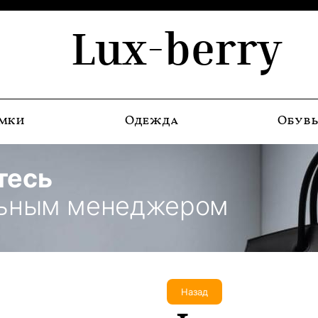
Lux-berry
мки
Одежда
Обув
тесь
льным менеджером
Назад