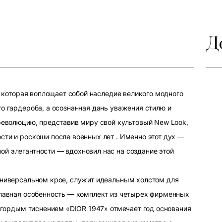
Д
r, которая воплощает собой наследие великого модного
о гардероба, а осознанная дань уважения стилю и
 революцию, представив миру свой культовый New Look,
сти и роскоши после военных лет . Именно этот дух —
й элегантности — вдохновил нас на создание этой
универсальном крое, служит идеальным холстом для
главная особенность — комплект из четырех фирменных
с гордым тиснением «DIOR 1947» отмечает год основания