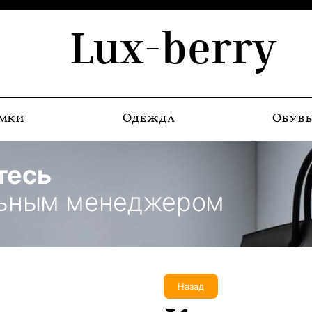
Lux-berry
мки
Одежда
Обув
тесь
льным менеджером
Назад