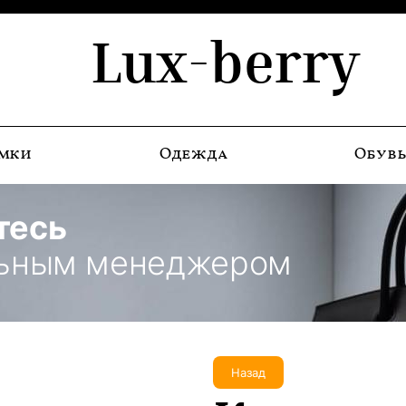
Lux-berry
мки
Одежда
Обув
тесь
льным менеджером
Назад