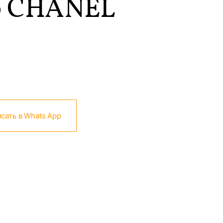
 CHANEL
сать в Whats App