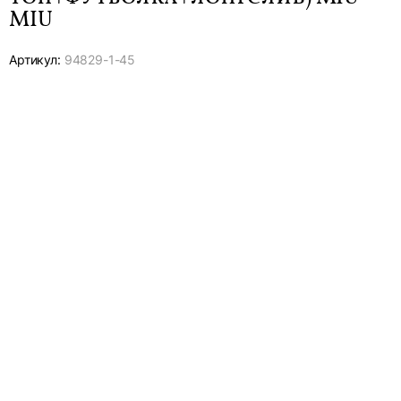
MIU
Артикул:
94829-
1-45