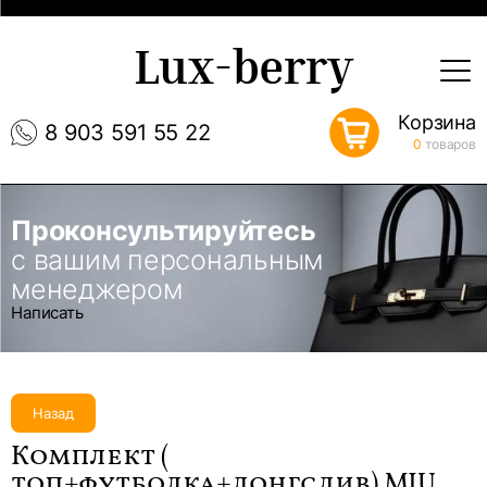
Lux-berry
Корзина
8 903 591 55 22
0
товаров
Проконсультируйтесь
с вашим персональным
менеджером
Написать
Назад
Комплект (
топ+футболка+лонгслив) MIU