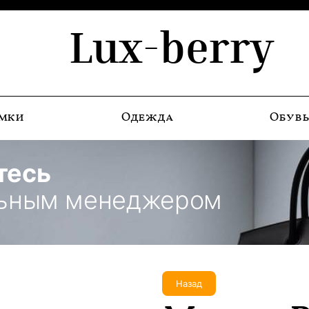
Lux-berry
мки
Одежда
Обув
тесь
льным менеджером
Назад