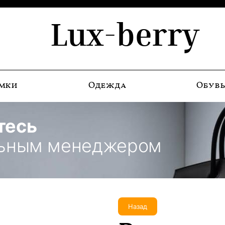
Lux-berry
мки
Одежда
Обув
тесь
льным менеджером
Назад