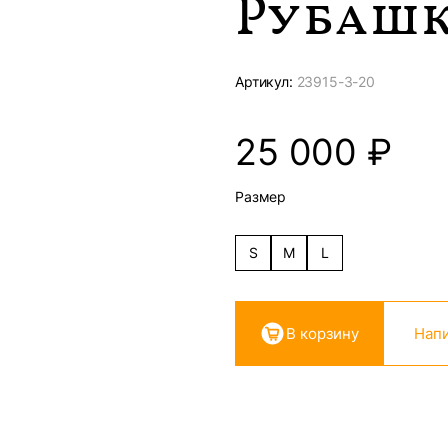
Рубашк
Артикул:
23915-
3-20
25 000
₽
Размер
S
M
L
В корзину
Напи