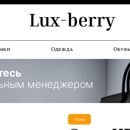
Lux-berry
мки
Одежда
Обув
тесь
льным менеджером
Назад