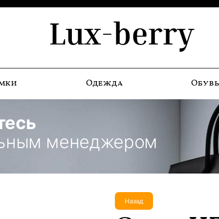
Lux-berry
мки
Одежда
Обув
тесь
льным менеджером
Назад