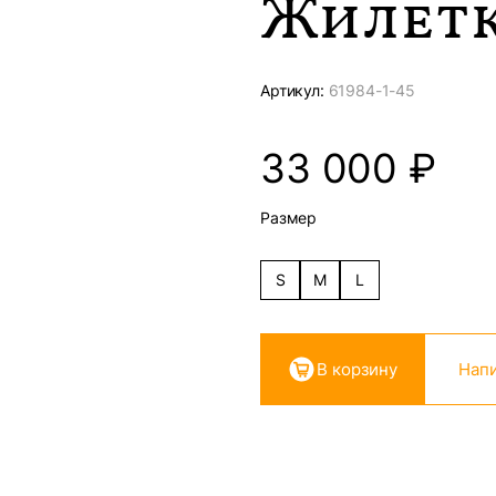
Жилетк
Артикул:
61984-
1-45
33 000
₽
Размер
S
M
L
В корзину
Напи