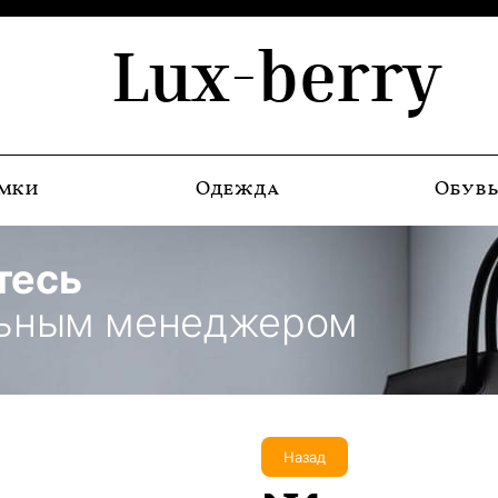
Lux-berry
мки
Одежда
Обув
тесь
льным менеджером
Назад