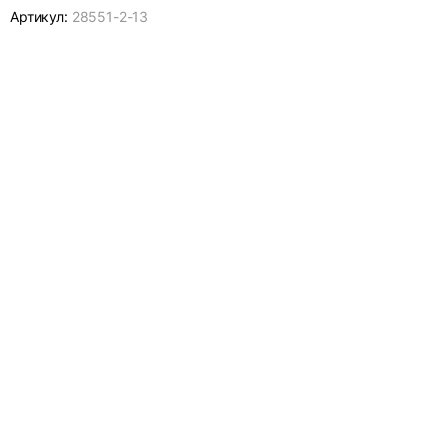
Артикул:
28551-
2-13