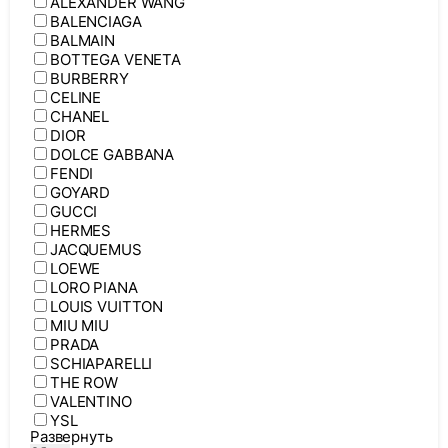
ALEXANDER WANG
BALENCIAGA
BALMAIN
BOTTEGA VENETA
BURBERRY
CELINE
CHANEL
DIOR
DOLCE GABBANA
FENDI
GOYARD
GUCCI
HERMES
JACQUEMUS
LOEWE
LORO PIANA
LOUIS VUITTON
MIU MIU
PRADA
SCHIAPARELLI
THE ROW
VALENTINO
YSL
Развернуть