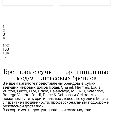
1
2
3
4
…
102
103
104
→
Брендовые сумки — оригинальные
модели люксовых брендов
В нашем каталоге представлены брендовые сумки
ведущих мировых домов моды:
Chanel
,
Hermès
,
Louis
Vuitton
,
Gucci
,
Dior
,
Prada
,
Balenciaga
,
Miu Miu
,
Valentino
,
Bottega Veneta
,
Fendi
,
Dolce & Gabbana
и
Celine
. Мы
помогаем купить оригинальные люксовые сумки в Москве
с гарантией подлинности, профессиональным подбором и
безопасной доставкой.
В ассортименте доступны классические модели,