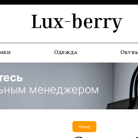
Lux-berry
мки
Одежда
Обув
тесь
льным менеджером
Назад