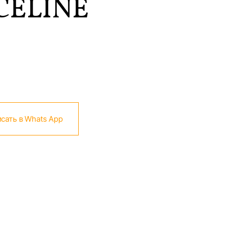
CELINE
сать в Whats App