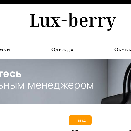
Lux-berry
мки
Одежда
Обув
тесь
льным менеджером
Назад