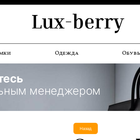
Lux-berry
мки
Одежда
Обув
тесь
льным менеджером
Назад