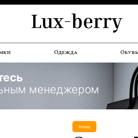
Lux-berry
мки
Одежда
Обув
тесь
льным менеджером
Назад