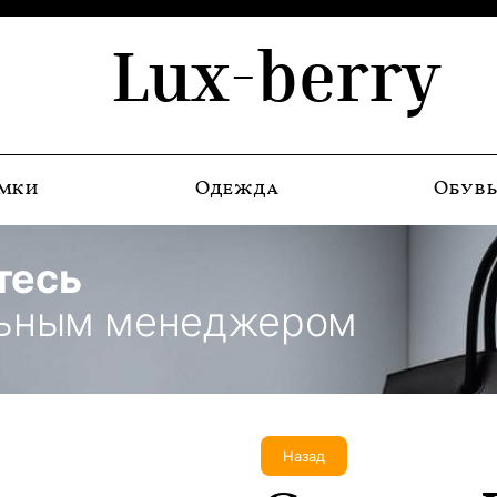
Lux-berry
мки
Одежда
Обув
тесь
льным менеджером
Назад