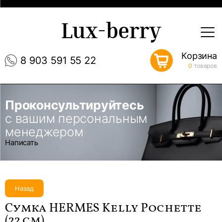
Lux-berry
Корзина
8 903 591 55 22
0
товаров
Проконсультируйтесь
с вашим персональным
менеджером
Написать
Назад
Сумка HERMES Kelly Pochette
(22 см)