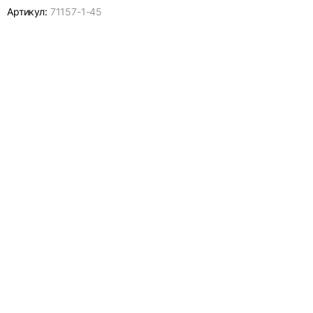
Артикул:
71157-
1-45