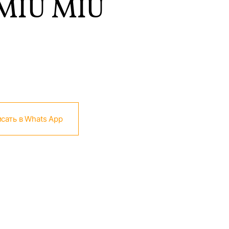
MIU MIU
сать в Whats App