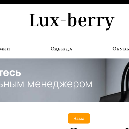
Lux-berry
мки
Одежда
Обув
тесь
льным менеджером
Назад