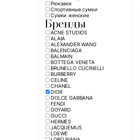
Рюкзаки
Спортивные сумки
Сумки женские
Бренды
ACNE STUDIOS
ALAIA
ALEXANDER WANG
BALENCIAGA
BALMAIN
BOTTEGA VENETA
BRUNELLO CUCINELLI
BURBERRY
CELINE
CHANEL
DIOR
DOLCE GABBANA
FENDI
GOYARD
GUCCI
HERMES
JACQUEMUS
LOEWE
LORO PIANA