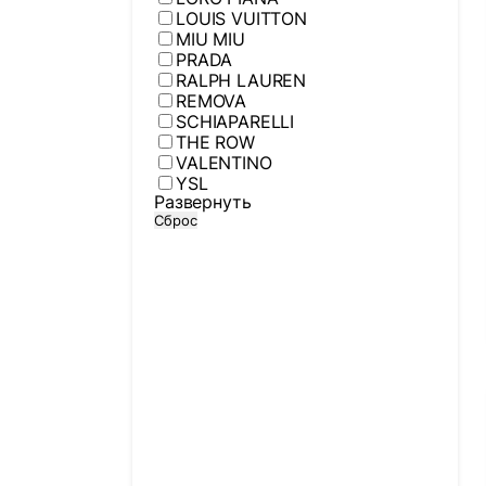
LOUIS VUITTON
MIU MIU
PRADA
RALPH LAUREN
REMOVA
SCHIAPARELLI
THE ROW
VALENTINO
YSL
Развернуть
Сброс