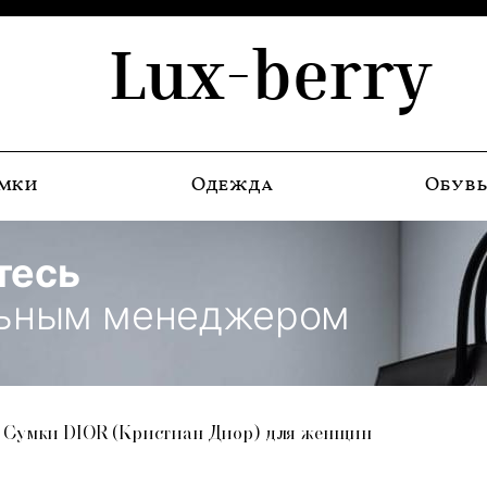
Lux-berry
мки
Одежда
Обув
тесь
льным менеджером
Сумки DIOR (Кристиан Диор) для женщин