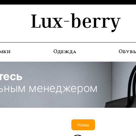
Lux-berry
мки
Одежда
Обув
тесь
льным менеджером
Назад