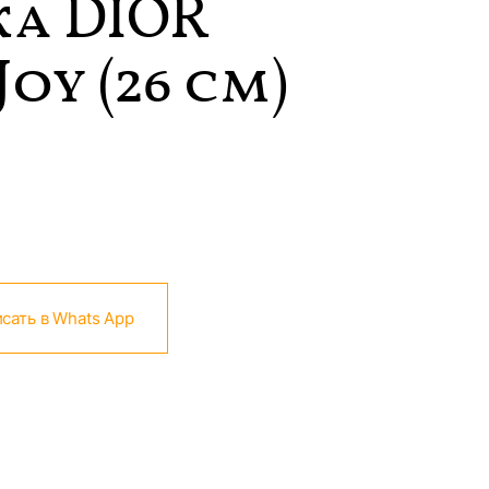
а DIOR
oy (26 см)
сать в Whats App