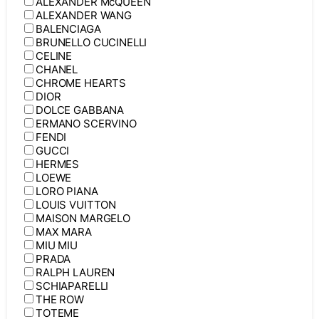
ALEXANDER McQUEEN
ALEXANDER WANG
BALENCIAGA
BRUNELLO CUCINELLI
CELINE
CHANEL
CHROME HEARTS
DIOR
DOLCE GABBANA
ERMANO SCERVINO
FENDI
GUCCI
HERMES
LOEWE
LORO PIANA
LOUIS VUITTON
MAISON MARGELO
MAX MARA
MIU MIU
PRADA
RALPH LAUREN
SCHIAPARELLI
THE ROW
TOTEME