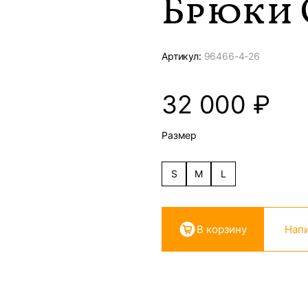
Брюки 
Артикул:
96466-
4-26
32 000
₽
Размер
S
M
L
В корзину
Напи