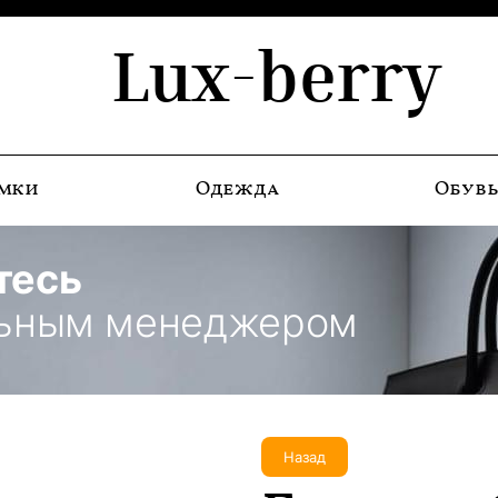
Lux-berry
мки
Одежда
Обув
тесь
льным менеджером
Назад