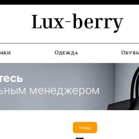
Lux-berry
мки
Одежда
Обув
тесь
льным менеджером
Назад