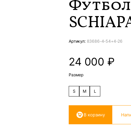
Футбол
SCHIAP
Артикул:
83686-
4-54+4-26
24 000
₽
Размер
S
M
L
В корзину
Напи