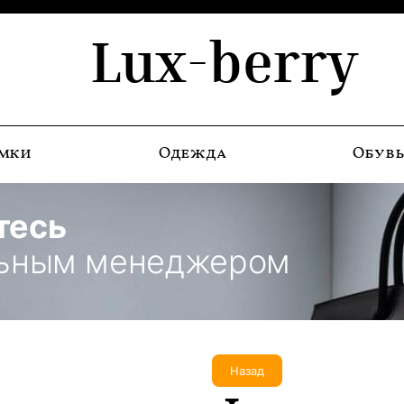
Lux-berry
мки
Одежда
Обув
тесь
льным менеджером
Назад