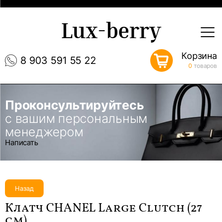
Lux-berry
Корзина
8 903 591 55 22
0
товаров
Проконсультируйтесь
с вашим персональным
менеджером
Написать
Назад
Клатч CHANEL Large Clutch (27
см)