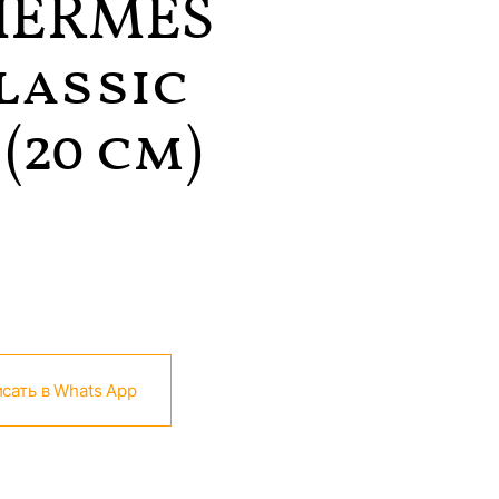
HERMES
lassic
(20 см)
сать в Whats App