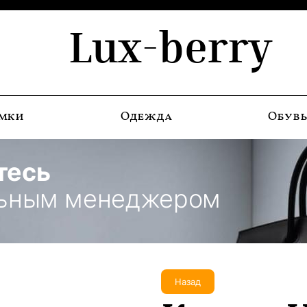
Lux-berry
мки
Одежда
Обув
тесь
льным менеджером
Назад