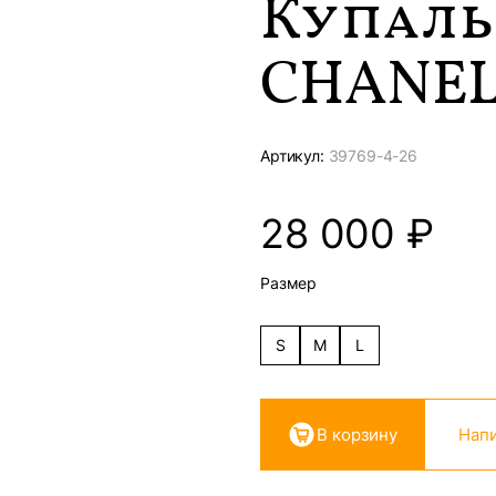
Купал
CHANE
Артикул:
39769-
4-26
28 000
₽
Размер
S
M
L
В корзину
Напи