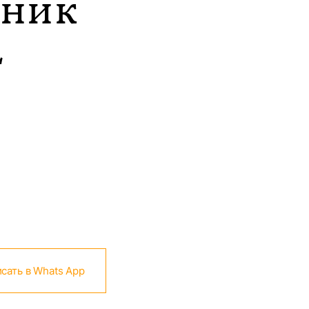
ьник
L
сать в Whats App