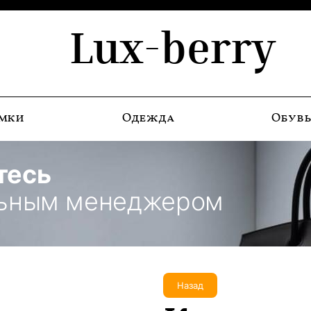
Lux-berry
мки
Одежда
Обув
тесь
льным менеджером
Назад